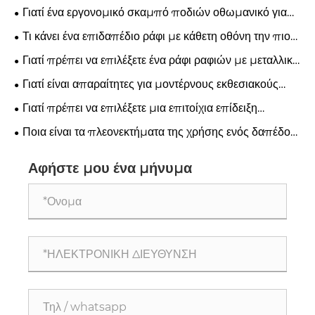
Γιατί ένα εργονομικό σκαμπό ποδιών οθωμανικό για
κάτω από το γραφείο γίνεται απαραίτητο για τη σύγχρονη
Τι κάνει ένα επιδαπέδιο ράφι με κάθετη οθόνη την πιο
άνεση γραφείου
αποτελεσματική λύση για σύγχρονους χώρους λιανικής
Γιατί πρέπει να επιλέξετε ένα ράφι ραφιών με μεταλλική
και εκθεσιακούς χώρους
επένδυση κάθετης κεραμικής οθόνης για το κατάστημά
Γιατί είναι απαραίτητες για μοντέρνους εκθεσιακούς
σας
χώρους οι βάσεις εμπορικής έκθεσης Tile Stone
Γιατί πρέπει να επιλέξετε μια επιτοίχια επίδειξη
Sample
πλακιδίων για εμπορική έκθεση για να βελτιώσετε το
Ποια είναι τα πλεονεκτήματα της χρήσης ενός δαπέδου
περίπτερό σας
δοκιμίου δοκιμίου από πέτρα για την επιχείρησή σας
Αφήστε μου ένα μήνυμα