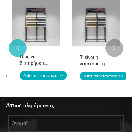


Πώς να
Τι είναι η
διατηρήσετε
κατακόρυφη
ράφια οθόνης
οθόνη
Δείτε περισσότερα >>
>>
Δείτε περισσότερα >>
χαλαζία πέτρας
πολλαπλών
λειτουργιών;
Αποστολή έρευνας