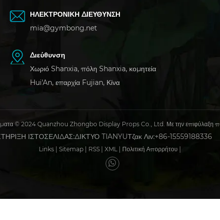
ΗΛΕΚΤΡΟΝΙΚΗ ΔΙΕΥΘΥΝΣΗ
mia@gymbong.net
Διεύθυνση
Χωριό Shanxia, ​​πόλη Shanxia, ​​κομητεία
Hui'An, επαρχία Fujian, Κίνα
ώματα © 2024 Quanzhou Zhongbo Display Props Co., Ltd. Με την επιφύλαξη π
ΤΗΡΙΞΗ ΙΣΤΟΣΕΛΙΔΑΣ:
ΔΙΚΤΥΟ TIANYU
Τζακ Λιν:+86-15559188336
Links
|
Sitemap
|
RSS
|
XML
|
Πολιτική Απορρήτου
|