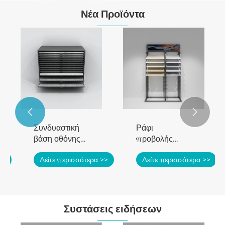
Νέα Προϊόντα


Συνδυαστική
Ράφι
βάση οθόνης
προβολής
κρεμαστή
δειγμάτων
>>
Δείτε περισσότερα >>
Δείτε περισσότερα >>
συρταριών για
πέτρας
κεραμιδόπετρα
Συστάσεις ειδήσεων